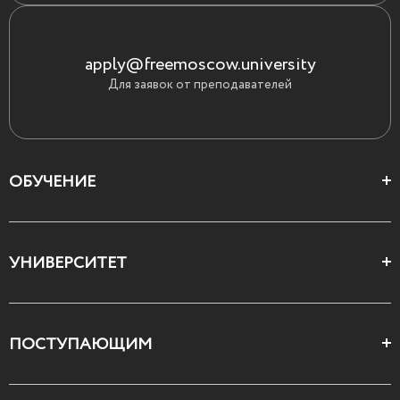
apply@freemoscow.university
Для заявок от преподавателей
ОБУЧЕНИЕ
Цеха и школы
УНИВЕРСИТЕТ
Все курсы
О Свободном
ПОСТУПАЮЩИМ
Декларация ценностей
Поступающим
Как поступить