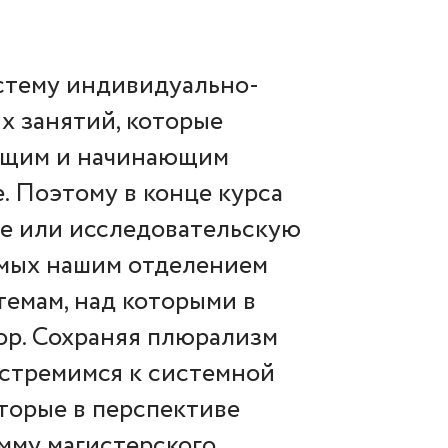
стему индивидуально-
х занятий, которые
дущим и начинающим
е. Поэтому в конце курса
ссе или исследовательскую
аемых нашим отделением
темам, над которыми в
ор. Сохраняя плюрализм
 стремимся к системной
оторые в перспективе
мму магистерского