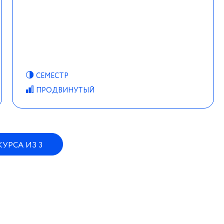
овете Свободного университета выбирается (или
н год с возможностью продления. Каждый профессор может
авителя.
дного университета должны регулярно (как минимум один
еятельности Ученого совета университета.
СЕМЕСТР
ПРОДВИНУТЫЙ
ального участия в его делах (включая обсуждение общих
аваемых ими курсов – высокого интеллектуального уровня,
КУРСА ИЗ 3
ости, отраженных в тексте программ. Отделение
сов в сочетании с плюрализмом идей и подходов. Наряду с
ветствуются также курсы по истории литературы и
ответствующего периода научных и философских
 иного профессора отделения, – в частности, об