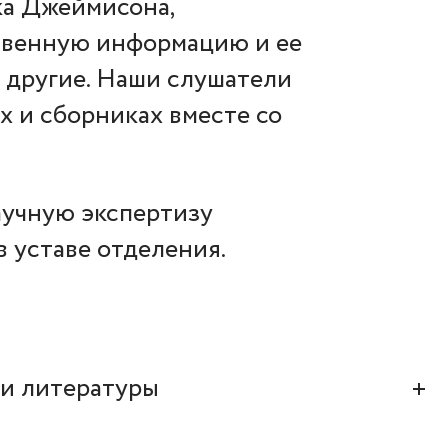
ка Джеймисона,
твенную информацию и ее
е другие. Наши слушатели
х и сборниках вместе со
аучную экспертизу
в уставе отделения.
ии литературы