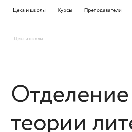
Цеха и школы
Курсы
Преподаватели
Цеха и школы
Отделение 
теории лит