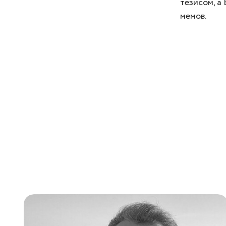
тезисом, а
мемов.