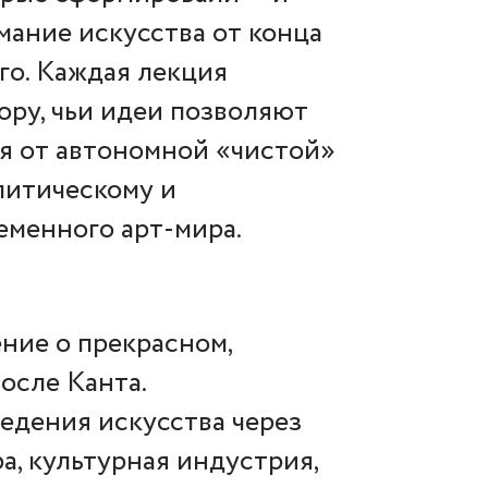
ание искусства от конца
го. Каждая лекция
ру, чьи идеи позволяют
ся от автономной «чистой»
литическому и
еменного арт-мира.
ение о прекрасном,
осле Канта.
ведения искусства через
а, культурная индустрия,