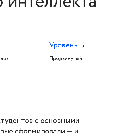
о интеллекта
Уровень
i
нары
Продвинутый
 студентов с основными
рые сформировали — и