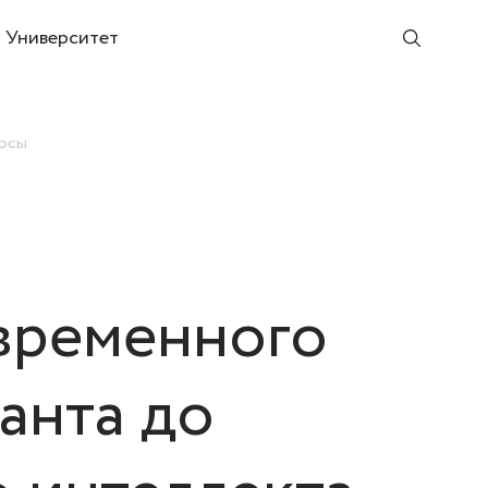
Университет
рсы
временного
Канта до