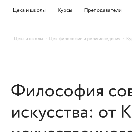
Цеха и школы
Курсы
Преподаватели
Цеха и школы
Цех философии и религиоведения
Ку
Философия со
искусства: от 