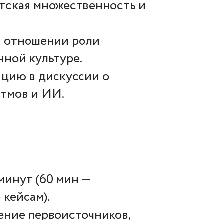
тская множественность и
в отношении роли
нной культуре.
ицию в дискуссии о
итмов и ИИ.
минут (60 мин —
 кейсам).
ение первоисточников,