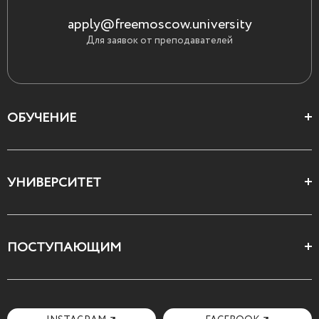
apply@freemoscow.university
Для заявок от преподавателей
ОБУЧЕНИЕ
Цеха и школы
УНИВЕРСИТЕТ
Все курсы
О Свободном
ПОСТУПАЮЩИМ
Декларация ценностей
Поступающим
Как поступить
Мотивационное письмо