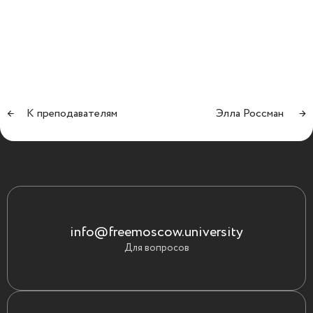
←
К преподавателям
Элла Россман
→
info@freemoscow.university
Для вопросов