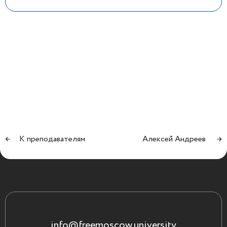
←
К преподавателям
Алексей Андреев
→
info@freemoscow.university