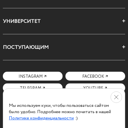
Цеха и школы
УНИВЕРСИТЕТ
Все курсы
О Свободном
ПОСТУПАЮЩИМ
Декларация ценностей
Поступающим
Как поступить
Мотивационное письмо
INSTAGRAM
FACEBOOK
Вопросы и ответы
TELEGRAM
YOUTUBE
Мы используем куки, чтобы пользоваться сайтом
было удобно. Подробнее можно почитать в нашей
Политике конфиденциальности
:)
Политика конфиденциальности