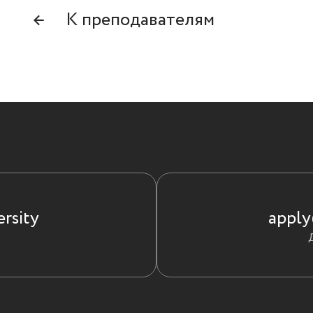
←
К преподавателям
rsity
apply