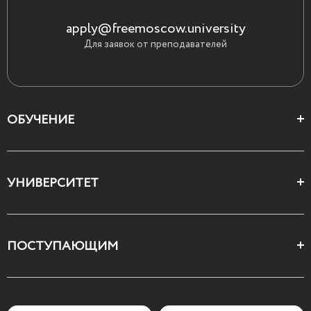
apply@freemoscow.university
Для заявок от преподавателей
ОБУЧЕНИЕ
Цеха и школы
УНИВЕРСИТЕТ
Все курсы
О Свободном
ПОСТУПАЮЩИМ
Декларация ценностей
Поступающим
Как поступить
Мотивационное письмо