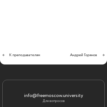
←
К преподавателям
Андрей Горянов
→
info@freemoscow.university
Для вопросов