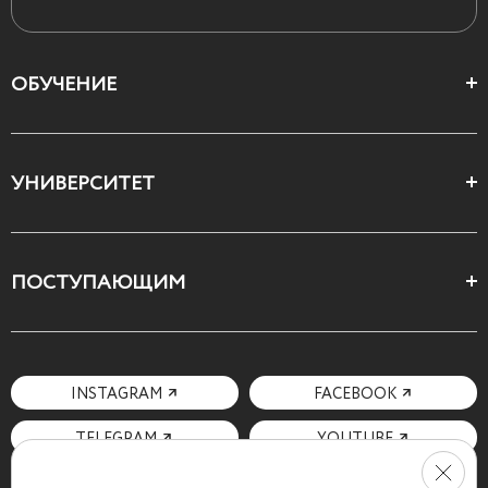
ОБУЧЕНИЕ
Цеха и школы
УНИВЕРСИТЕТ
Все курсы
О Свободном
ПОСТУПАЮЩИМ
Декларация ценностей
Поступающим
Как поступить
Мотивационное письмо
INSTAGRAM
FACEBOOK
Вопросы и ответы
TELEGRAM
YOUTUBE