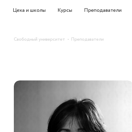
Цеха и школы
Курсы
Преподаватели
Свободный университет
Преподаватели
rsity
apply