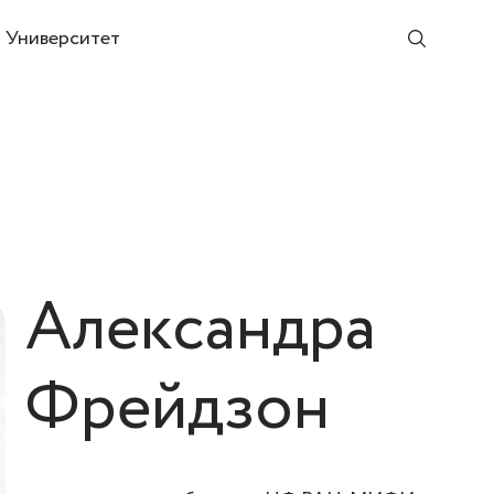
Университет
Александра
@freemoscow.university
Фрейдзон
Для заявок от преподавателей