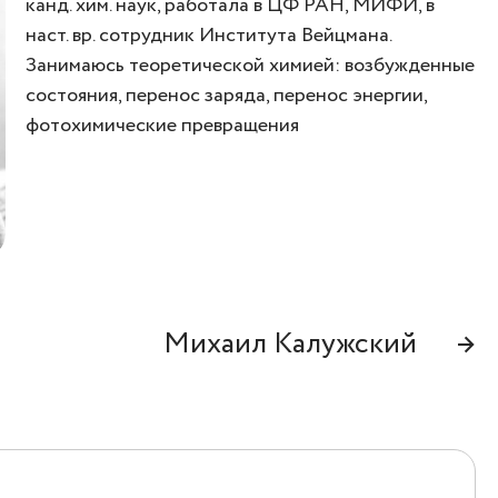
канд. хим. наук, работала в ЦФ РАН, МИФИ, в
наст. вр. сотрудник Института Вейцмана.
Занимаюсь теоретической химией: возбужденные
состояния, перенос заряда, перенос энергии,
ПОСТУПАЮЩИМ
фотохимические превращения
Как поступить
Мотивационное письмо
Вопросы и ответы
Михаил Калужский
→