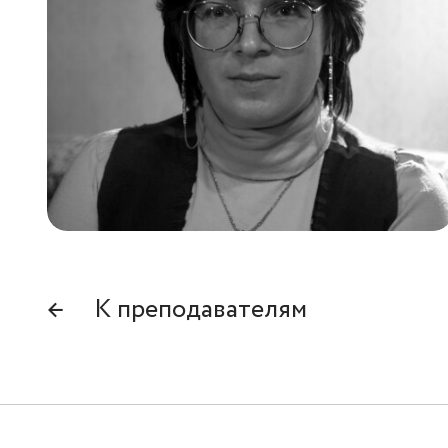
ОБУЧЕНИЕ
УНИВЕРСИТЕТ
Цеха и школы
О Свободном
Все курсы
Декларация ценностей
Поступающим
←
К преподавателям
Новости