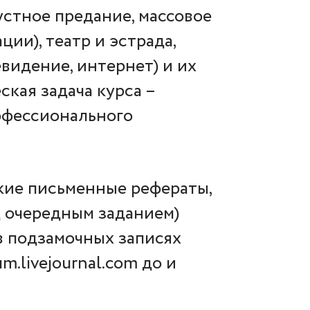
 устное предание, массовое
ии), театр и эстрада,
левидение, интернет) и их
кая задача курса –
офессионального
кие письменные рефераты,
д очередным заданием)
в подзамочных записях
.livejournal.com до и