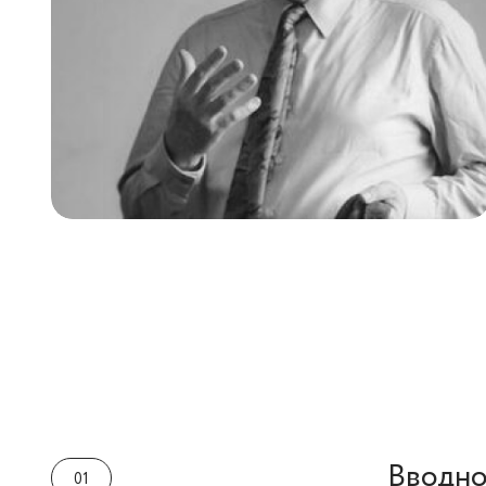
Вводно
01