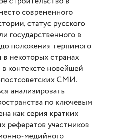
ое строительство в
 место современного
стории, статус русского
ли государственного в
до положения терпимого
 в некоторых странах
 в контексте новейшей
епостсоветских СМИ.
ься анализировать
ространства по ключевым
ена как серия кратких
ых рефератов участников
ционно-медийного