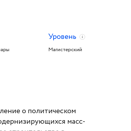
Уровень
i
нары
Магистерский
вление о политическом
модернизирующихся масс-