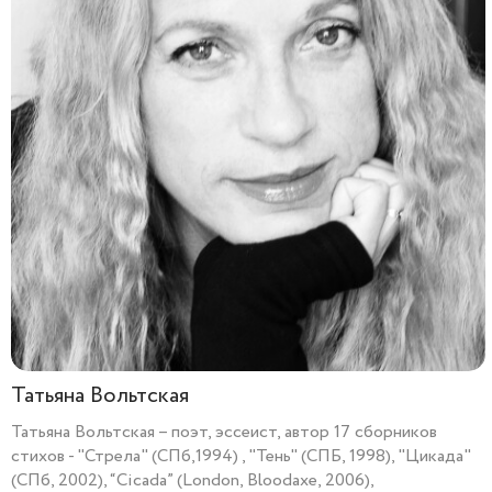
Татьяна Вольтская
Татьяна Вольтская – поэт, эссеист, автор 17 сборников
стихов - "Стрела" (СПб,1994) , "Тень" (СПБ, 1998), "Цикада"
(СПб, 2002), “Cicada” (London, Bloodaxe, 2006),