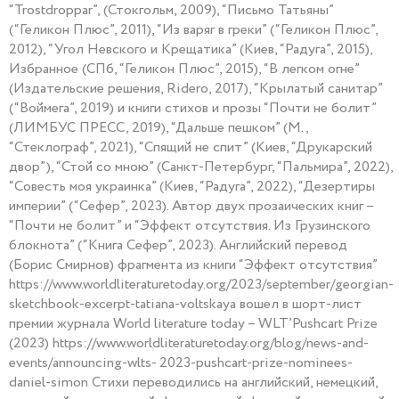
“Trostdroppar”, (Стокгольм, 2009), “Письмо Татьяны”
(“Геликон Плюс”, 2011), “Из варяг в греки” (“Геликон Плюс”,
2012), “Угол Невского и Крещатика” (Киев, “Радуга”, 2015),
Избранное (СПб, “Геликон Плюс”, 2015), “В легком огне”
(Издательские решения, Ridero, 2017), “Крылатый санитар”
(“Воймега”, 2019) и книги стихов и прозы “Почти не болит”
(ЛИМБУС ПРЕСС, 2019), “Дальше пешком” (М.,
“Стеклограф”, 2021), “Спящий не спит” (Киев, “Друкарский
двор”), “Стой со мною” (Санкт-Петербург, “Пальмира”, 2022),
“Совесть моя украинка” (Киев, “Радуга”, 2022), “Дезертиры
империи” (“Сефер”, 2023). Автор двух прозаических книг –
“Почти не болит” и “Эффект отсутствия. Из Грузинского
блокнота” (“Книга Сефер”, 2023). Английский перевод
(Борис Смирнов) фрагмента из книги “Эффект отсутствия”
https://www.worldliteraturetoday.org/2023/september/georgian-
sketchbook-excerpt-tatiana-voltskaya вошел в шорт-лист
премии журнала World literature today – WLT’Pushcart Prize
(2023) https://www.worldliteraturetoday.org/blog/news-and-
events/announcing-wlts- 2023-pushcart-prize-nominees-
daniel-simon Стихи переводились на английский, немецкий,