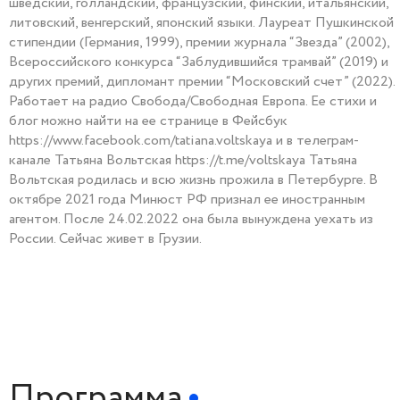
шведский, голландский, французский, финский, итальянский,
литовский, венгерский, японский языки. Лауреат Пушкинской
стипендии (Германия, 1999), премии журнала “Звезда” (2002),
Всероссийского конкурса “Заблудившийся трамвай” (2019) и
других премий, дипломант премии “Московский счет” (2022).
Работает на радио Свобода/Свободная Европа. Ее стихи и
блог можно найти на ее странице в Фейсбук
https://www.facebook.com/tatiana.voltskaya и в телеграм-
канале Татьяна Вольтская https://t.me/voltskaya Татьяна
Вольтская родилась и всю жизнь прожила в Петербурге. В
октябре 2021 года Минюст РФ признал ее иностранным
агентом. После 24.02.2022 она была вынуждена уехать из
России. Сейчас живет в Грузии.
Программа