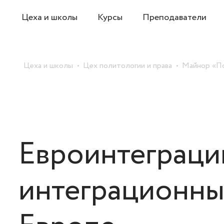
Цеха и школы
Курсы
Преподаватели
Цеха и школы
Цех политологии и права
Майнор «По
Евроинтеграци
интеграционны