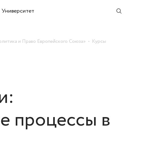
Университет
литика и Право Европейского Союза»
Курсы
и:
е процессы в