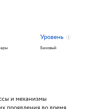
Уровень
i
нары
Базовый
ссы и механизмы
их проявления во время