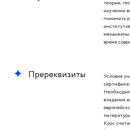
теории, те
изучении е
понимать р
институтов
механизмы
время совр
Пререквизиты
Условия уч
сертифика
Необходим
владения а
европейско
литературы
Курс счита