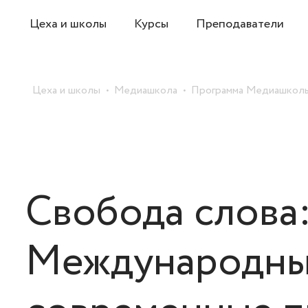
Цеха и школы
Курсы
Преподаватели
Цеха и школы
Медиашкола
Программа Медиашкол
Свобода слова
Международные