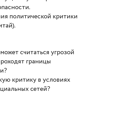
опасности.
ия политической критики
тай).
 может считаться угрозой
проходят границы
ки?
кую критику в условиях
циальных сетей?