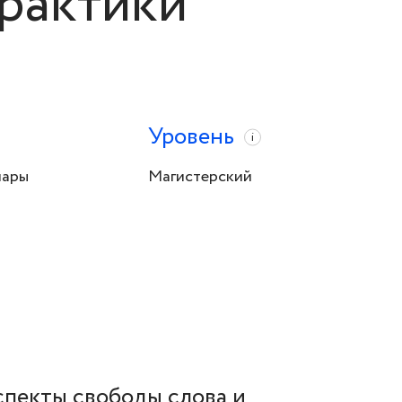
рактики
Уровень
i
нары
Магистерский
спекты свободы слова и